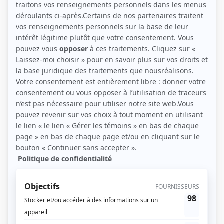
(Source: Duceppe)
Liens
Fiche de Fanny Britt sur Showbizz.net
Contributions
Coeur vintage
Conseiller à la scénarisation
Coeur vintage
Script-éditeur
Boomerang
Auteur
O'
Auteur
Tactik
Auteur