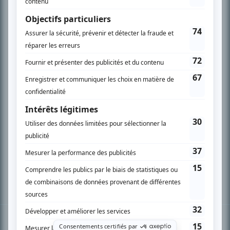
PLAN DU SITE
Accueil
Liste des oeuvres
Liste des comédiens
Recherche avancée
À propos
Nous contacter
Termes et conditions
Politique de confidentialité
Gestion du consentement