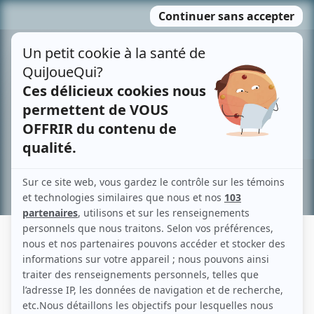
Passer
MENU
au
contenu
Recherche avancée »
FANNY BRITT