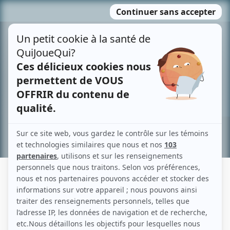
Passer
MENU
au
contenu
Recherche avancée »
FANNY ARCHAMBAULT
Liens
Fiche de Fanny Archambault sur Showbizz.net