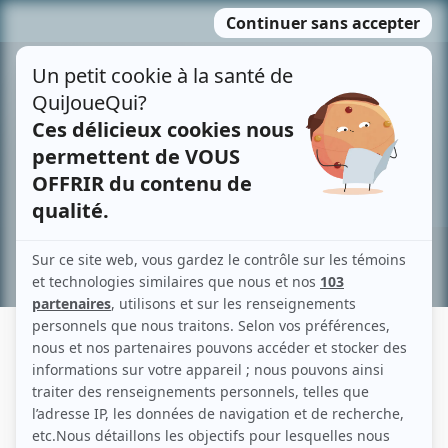
Passer
MENU
au
contenu
Recherche avancée »
FABRICE ROULEAU
Liens
Fiche de Fabrice Rouleau sur Showbizz.net