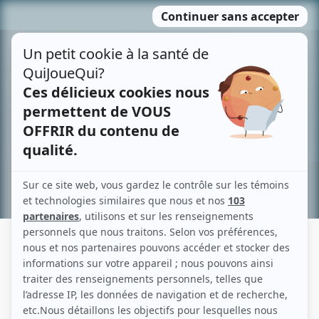
Passer
MENU
au
contenu
Recherche avancée »
FABIENNE MICHOT
Liens
Fiche de Fabienne Michot sur Showbizz.net