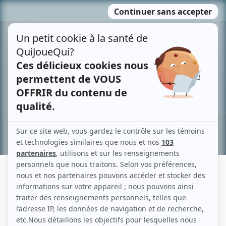
Passer
MENU
au
contenu
Recherche avancée »
FABIEN MELANSON
Liens
Fiche de Fabien Melanson sur Showbizz.net