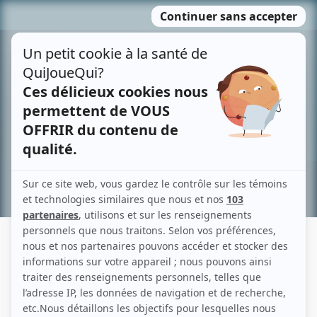
Passer
MENU
au
contenu
Recherche avancée »
ÈVE TRÉPANIER
Liens
Fiche de Ève Trépanier sur Showbizz.net