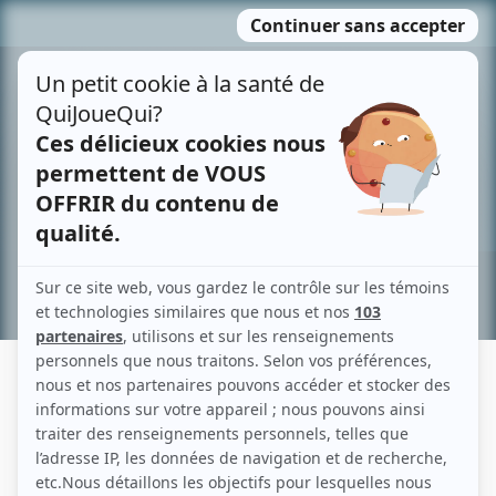
Passer
MENU
au
contenu
Recherche avancée »
EUGENE BYRD
Liens
Fiche de Eugene Byrd sur Showbizz.net