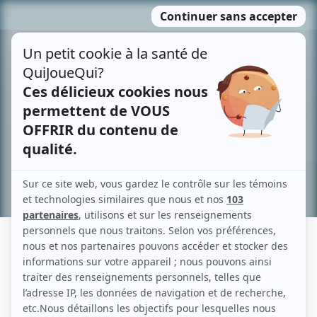
Passer
MENU
au
contenu
Recherche avancée »
EUDORE BELZILE
Liens
Fiche de Eudore Belzile sur Showbizz.net