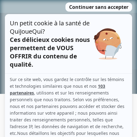
Passer
MENU
au
contenu
Recherche avancée »
ESTELLE BOULENQUAR
Liens
Fiche de Estelle Boulenquar sur Showbizz.net