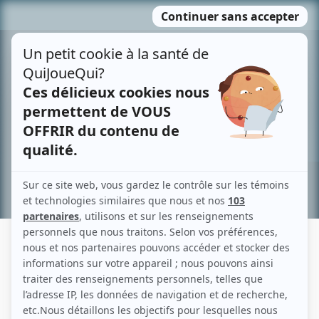
Passer
MENU
au
contenu
Recherche avancée »
ÉRIC ROBITAILLE
Liens
Fiche de Éric Robitaille sur Showbizz.net