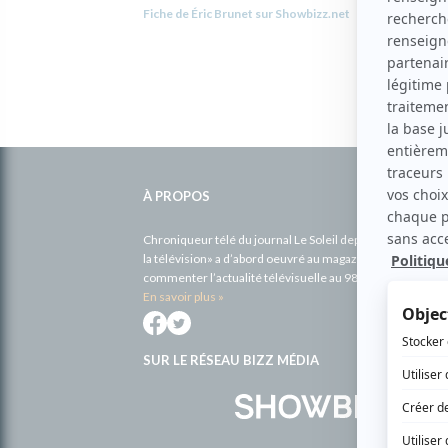
Fiche de Éric Brunet sur Showbizz.net
Informations
complémentaires
À PROPOS
Chroniqueur télé du journal Le Soleil depuis 2001, Richa
la télévision» a d’abord oeuvré au magazine TV Hebdo de 
commenter l’actualité télévisuelle au 98,5.
En savoir plus »
SUR LE RÉSEAU BIZZ MÉDIA