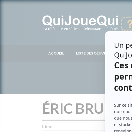
Passer
au
contenu
ACCUEIL
LISTE DES OEUVRES
LIS
ÉRIC BRUNET
Liens