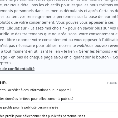
Du poil aux pattes comme les CWAC's
(
Soldat
)
rd Therrien carbure à son petit écran. Celui qu’on surnomme parfois «l’encyclopédie 
1996 à 2001. Sa spécialité: la télé québécoise. On peut l’entendre régulièrement