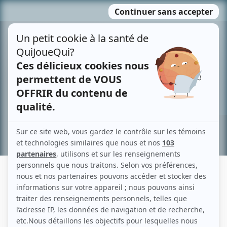
Passer
MENU
au
contenu
Recherche avancée »
EMMANUELLE VINCENT
Liens
Fiche de Emmanuelle Vincent sur Showbizz.net