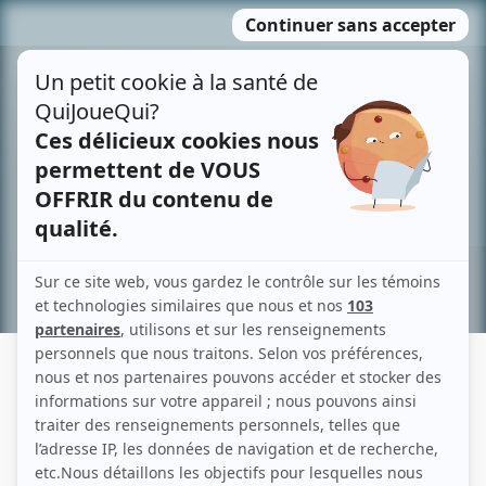
Passer
MENU
au
contenu
Recherche avancée »
ÉMILIE CYRENNE-PARENT
Liens
Fiche de Émilie Cyrenne-Parent sur Showbizz.net