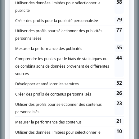
l’actualité télévisuelle au 98,5.
En savoir plus »
SUR LE RÉSEAU BIZZ MÉDIA
PLAN DU SITE
Accueil
Liste des oeuvres
Liste des comédiens
Recherche avancée
À propos
Nous contacter
Termes et conditions