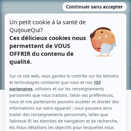
Passer
MENU
au
contenu
Recherche avancée »
ÉMILIA CHARRON
Liens
Fiche de Émilia Charron sur Showbizz.net