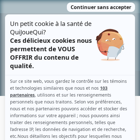
Passer
MENU
au
contenu
Recherche avancée »
ÉLOI COUSINEAU
Liens
Fiche de Éloi Cousineau sur Showbizz.net