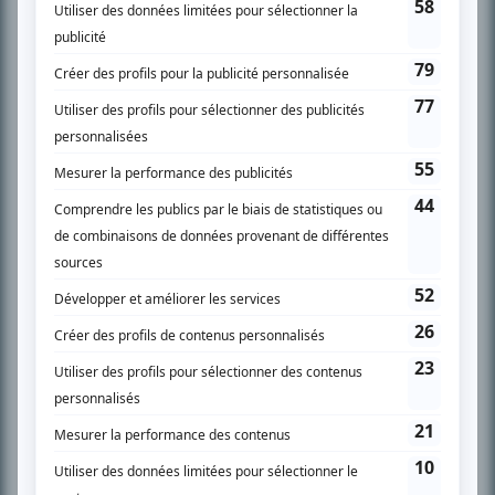
l’actualité télévisuelle au 98,5.
En savoir plus »
SUR LE RÉSEAU BIZZ MÉDIA
PLAN DU SITE
Accueil
Liste des oeuvres
Liste des comédiens
Recherche avancée
À propos
Nous contacter
Termes et conditions