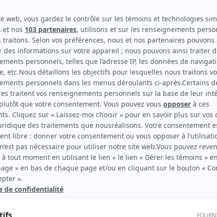
Chez Denise
(
Rôle inconnu
)
Moi et l'autre
(
Ginette Fortier
)
Le téléthéâtre: Florence
(
Madeleine
)
rd Therrien carbure à son petit écran. Celui qu’on surnomme parfois «l’encyclopédie 
1996 à 2001. Sa spécialité: la télé québécoise. On peut l’entendre régulièrement