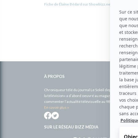
Fiche de Élaine Bédard sur Showbizz.net
Informations
complémentaires
À PROPOS
Chroniqueur télé du journal Le Soleil depuis 2001, Richa
la télévision» a d’abord oeuvré au magazine TV Hebdo de 
commenter l’actualité télévisuelle au 98,5.
En savoir plus »
SUR LE RÉSEAU BIZZ MÉDIA