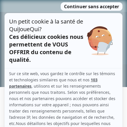
Passer
MENU
au
contenu
Recherche avancée »
DORIS BLANCHET
Liens
Fiche de Doris Blanchet sur Showbizz.net