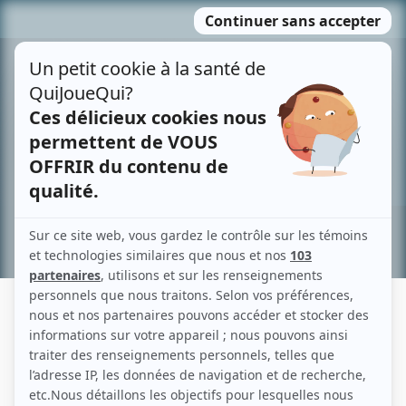
Passer
MENU
au
contenu
Recherche avancée »
DON FRANCKS
Liens
Fiche de Don Francks sur Showbizz.net