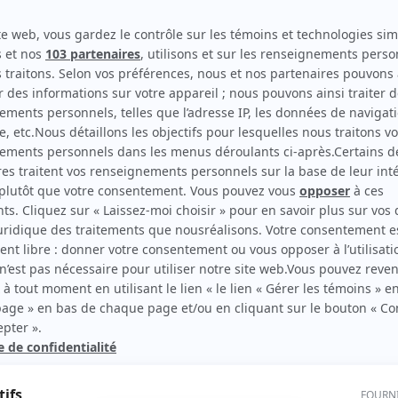
Le dernier chapitre : La vengeance
(
Propriétaire du café
)
Vice versa (Student Bodies)
(
Dino
)
Virginie
(
Domenico
)
rd Therrien carbure à son petit écran. Celui qu’on surnomme parfois «l’encyclopédie 
1996 à 2001. Sa spécialité: la télé québécoise. On peut l’entendre régulièrement