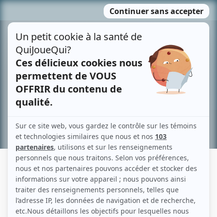
Passer
MENU
au
contenu
Recherche avancée »
DIMITRI MICHELSEN
Liens
Fiche de Dimitri Michelsen sur Showbizz.net