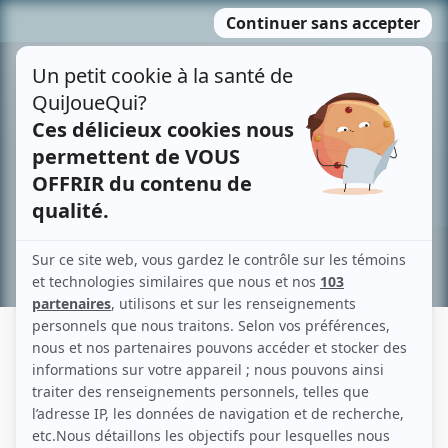
Passer
MENU
au
contenu
Recherche avancée »
DELIA LALANDE
Liens
Fiche de Delia Lalande sur Showbizz.net