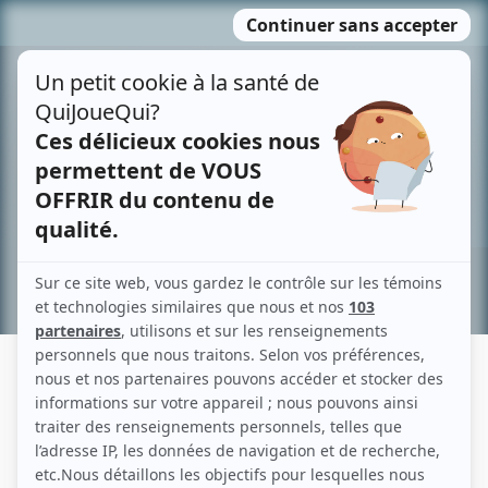
Passer
MENU
au
contenu
Recherche avancée »
DAVID SISCOE
Liens
Fiche de David Siscoe sur Showbizz.net