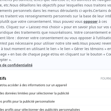
Match! (15/love)
(
Hartley Myers
)
L'ombre de l'épervier – La suite
(
Sergent McKenna
)
rd Therrien carbure à son petit écran. Celui qu’on surnomme parfois «l’encyclopédie 
1996 à 2001. Sa spécialité: la télé québécoise. On peut l’entendre régulièrement