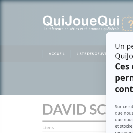
Passer
au
contenu
ACCUEIL
LISTE DES OEUVRES
LIS
DAVID SCHA
Liens