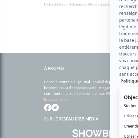
Fiche de David Schaap sur Showbizz.net
Informations
complémentaires
À PROPOS
Chroniqueur télé du journal Le Soleil depuis 2001, Richa
la télévision» a d’abord oeuvré au magazine TV Hebdo de 
commenter l’actualité télévisuelle au 98,5.
En savoir plus »
SUR LE RÉSEAU BIZZ MÉDIA