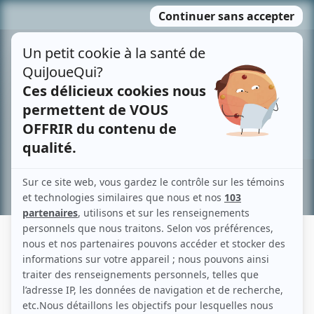
Passer
MENU
au
contenu
Recherche avancée »
DAVID AMIR HANNA
Liens
Fiche de David Amir Hanna sur Showbizz.net