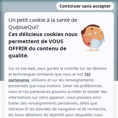
Passer
MENU
au
contenu
Recherche avancée »
DARIANNE RAMIREZ-BLANCHETTE
Liens
Fiche de Darianne Ramirez-Blanchette sur Showbizz.net