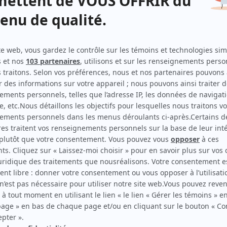
À coeur battant (2023)
Autrice
À coeur battant (2023)
Productrice associée
Toute la vie
Autrice
Cheval-Serpent
Autrice
Unité 9
Autrice
La promesse
Autrice
Emma
Autrice
)