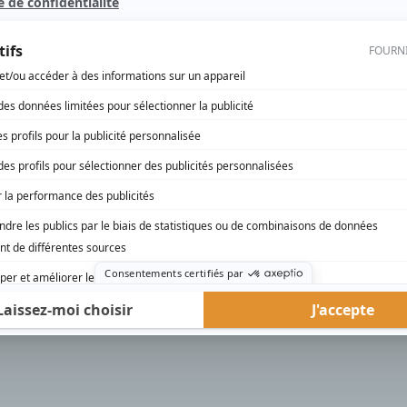
rd Therrien carbure à son petit écran. Celui qu’on surnomme parfois «l’encyclopédie 
1996 à 2001. Sa spécialité: la télé québécoise. On peut l’entendre régulièrement