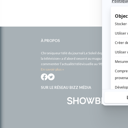
Informations
complémentaires
À PROPOS
Chroniqueur télé du journal Le Soleil depuis 2001, Richa
la télévision» a d’abord oeuvré au magazine TV Hebdo de 
commenter l’actualité télévisuelle au 98,5.
En savoir plus »
SUR LE RÉSEAU BIZZ MÉDIA