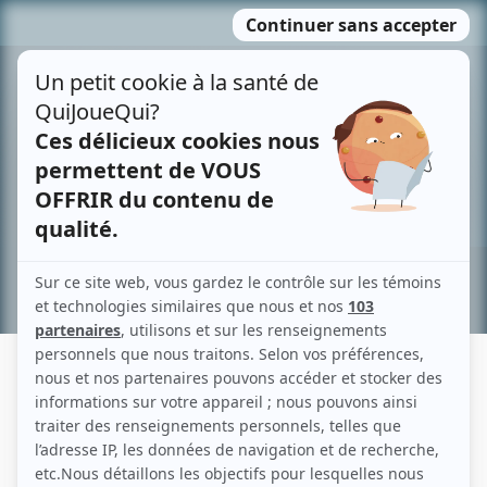
Passer
MENU
au
contenu
Recherche avancée »
DANIELLE DESROSIERS
Liens
Fiche de Danielle Desrosiers sur Showbizz.net