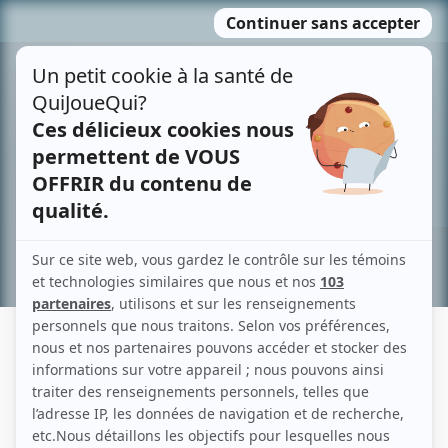
Passer
MENU
au
contenu
Recherche avancée »
DANIÈLE NAUD
Liens
Fiche de Danièle Naud sur Showbizz.net