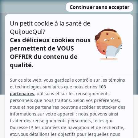
Passer
MENU
au
contenu
Recherche avancée »
DANIEL MILGRAM
Liens
Fiche de Daniel Milgram sur Showbizz.net