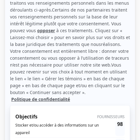
(Source: Photo: Agence artistique Chantal David)
Liens
Fiche de Daniel Laflamme sur Showbizz.net
Personnages
Pendant ce temps devant la télé
(
Sven
)