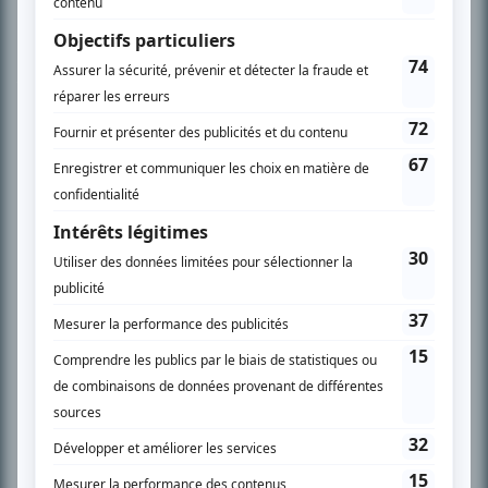
À PROPOS
Chroniqueur télé du journal Le Soleil depuis 2001, Richard Therrien carbure à
son petit écran. Celui qu’on surnomme parfois «l’encyclopédie de la
télévision» a d’abord oeuvré au magazine TV Hebdo de 1996 à 2001. Sa
spécialité: la télé québécoise. On peut l’entendre régulièrement commenter
l’actualité télévisuelle au 98,5.
En savoir plus »
SUR LE RÉSEAU BIZZ MÉDIA
PLAN DU SITE
Accueil
Liste des oeuvres
Liste des comédiens