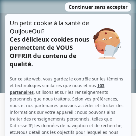
Passer
MENU
au
contenu
Recherche avancée »
DANIEL BLANCHET
Liens
Fiche de Daniel Blanchet sur Showbizz.net