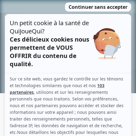
Passer
MENU
au
contenu
Recherche avancée »
DAMIEN BOISSEAU
Liens
Fiche de Damien Boisseau sur Showbizz.net