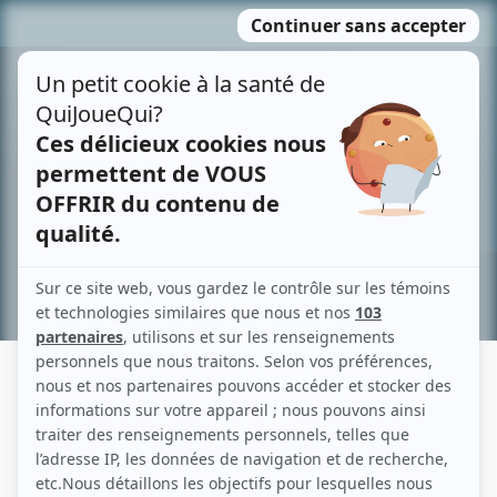
Passer
MENU
au
contenu
Recherche avancée »
CRAIG THOMAS
Liens
Fiche de Craig Thomas sur Showbizz.net