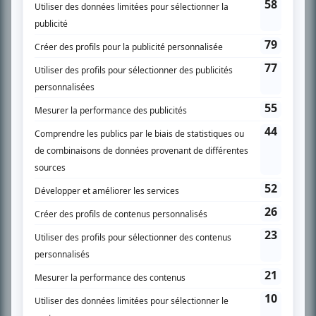
l’actualité télévisuelle au 98,5.
En savoir plus »
SUR LE RÉSEAU BIZZ MÉDIA
PLAN DU SITE
Accueil
Liste des oeuvres
Liste des comédiens
Recherche avancée
À propos
Nous contacter
Termes et conditions