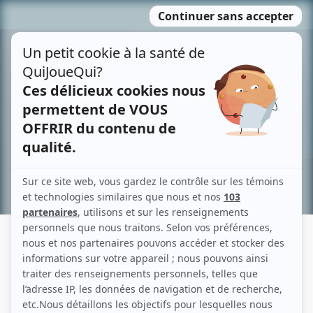
Passer
MENU
au
contenu
Recherche avancée »
CORINNE PAQUIN
Liens
Fiche de Corinne Paquin sur Showbizz.net