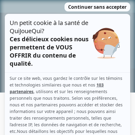
Passer
MENU
au
contenu
Recherche avancée »
CLAUDE GENSAC
Liens
Fiche de Claude Gensac sur Showbizz.net