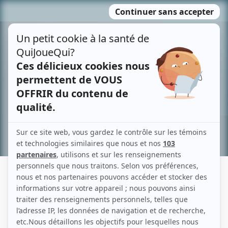
Passer
MENU
au
contenu
Recherche avancée »
CLAUDE GARDEN
Liens
Fiche de Claude Garden sur Showbizz.net