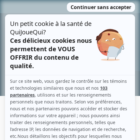
Passer
MENU
au
contenu
Recherche avancée »
CLAUDE DÉSORCY
Liens
Fiche de Claude Désorcy sur Showbizz.net