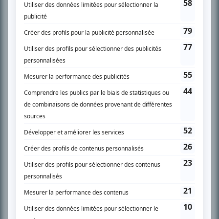
Chroniqueur télé du journal Le Soleil depuis 2001, Richard Therrien carbure à
son petit écran. Celui qu’on surnomme parfois «l’encyclopédie de la
télévision» a d’abord oeuvré au magazine TV Hebdo de 1996 à 2001. Sa
spécialité: la télé québécoise. On peut l’entendre régulièrement commenter
l’actualité télévisuelle au 98,5.
En savoir plus »
SUR LE RÉSEAU BIZZ MÉDIA
PLAN DU SITE
Accueil
Liste des oeuvres
Liste des comédiens
Recherche avancée