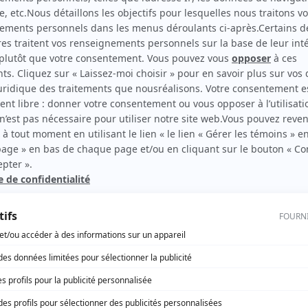
Mémoire vive
Auteur
rd Therrien carbure à son petit écran. Celui qu’on surnomme parfois «l’encyclopédie 
1996 à 2001. Sa spécialité: la télé québécoise. On peut l’entendre régulièrement