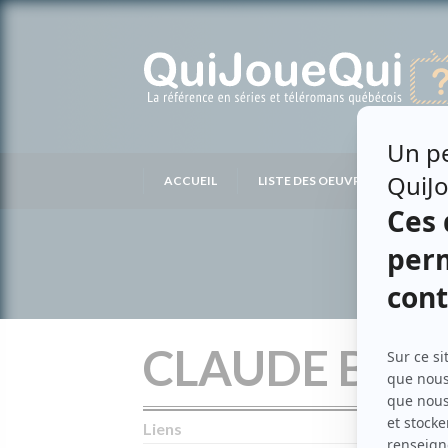
Passer
au
contenu
ACCUEIL
LISTE DES OEUVRES
LIS
CLAUDE BLAN
Liens