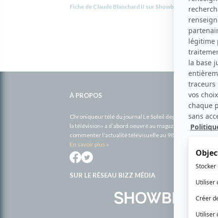
Fiche de Claude Blanchard II sur Showbizz.net
Informations
complémentaires
À PROPOS
Chroniqueur télé du journal Le Soleil depuis 2001, Richa
la télévision» a d’abord oeuvré au magazine TV Hebdo de 
commenter l’actualité télévisuelle au 98,5.
En savoir plus »
SUR LE RÉSEAU BIZZ MÉDIA