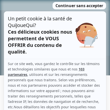
Passer
MENU
au
contenu
Recherche avancée »
CLARA PRÉVOST
Liens
Fiche de Clara Prévost sur Showbizz.net