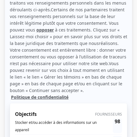
(Source: Showbizz.net / Elizabeth Lepage-Boily)
Liens
Fiche de Clara Bernardo sur Showbizz.net
Personnages
Libre dès maintenant
(
Martine
)