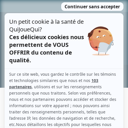
Passer
MENU
au
contenu
Recherche avancée »
CLARA BERNARDO