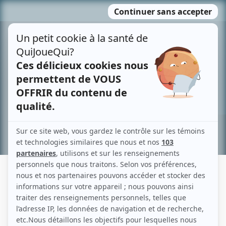
Passer
MENU
au
contenu
Recherche avancée »
CHRISTIAN TESSIER
Liens
Fiche de Christian Tessier sur Showbizz.net