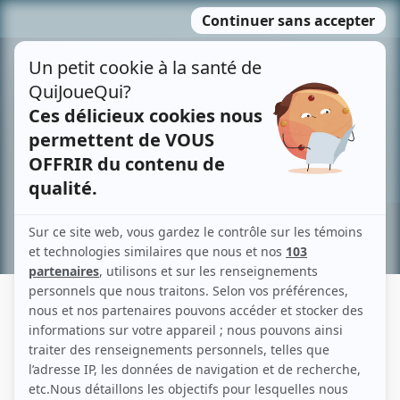
Passer
MENU
au
contenu
Recherche avancée »
CHLOÉ ROCHELEAU
Liens
Fiche de Chloé Rocheleau sur Showbizz.net