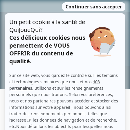
Passer
MENU
au
contenu
Recherche avancée »
CHARLES IMBEAU
Liens
Fiche de Charles Imbeau sur Showbizz.net