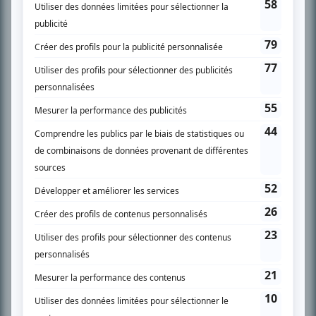
spécialité: la télé québécoise. On peut l’entendre régulièrement commenter
l’actualité télévisuelle au 98,5.
En savoir plus »
SUR LE RÉSEAU BIZZ MÉDIA
PLAN DU SITE
Accueil
Liste des oeuvres
Liste des comédiens
Recherche avancée
À propos
Nous contacter