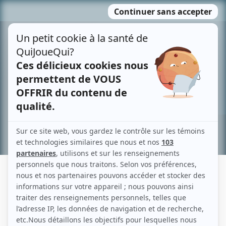
Passer
MENU
au
contenu
Recherche avancée »
CHARLES-ALEX DURAND
Liens
Fiche de Charles-Alex Durand sur Showbizz.net