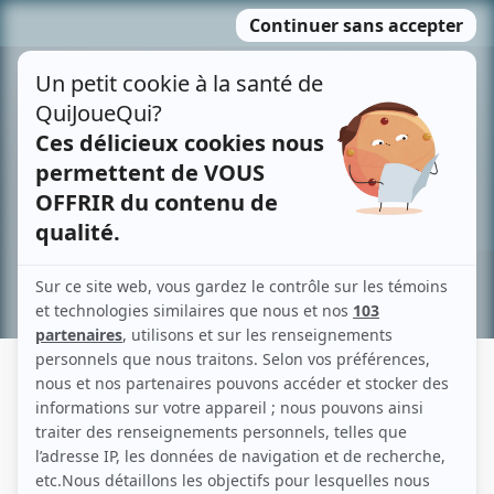
Passer
MENU
au
contenu
Recherche avancée »
CATHERINE EWING
Liens
Fiche de Catherine Ewing sur Showbizz.net