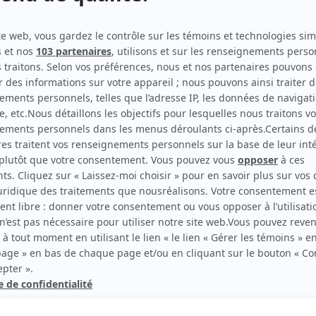
Toute la vie
(
Jasmine
2019
-
)
District 31
(
Préposée résidence pour personnes âgées
2016
)
Ruptures
(
Animatrice
)
Unité 9
(
Détenue atelier de couture
2019
)
O'
(
Coralie
)
rd Therrien carbure à son petit écran. Celui qu’on surnomme parfois «l’encyclopédie 
1996 à 2001. Sa spécialité: la télé québécoise. On peut l’entendre régulièrement