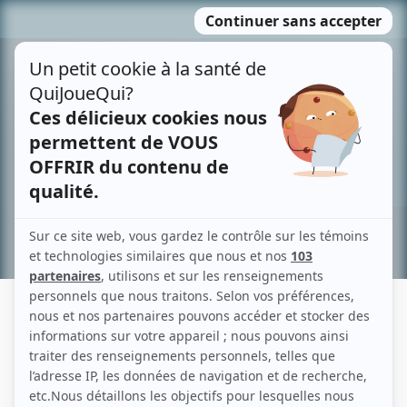
Passer
MENU
au
contenu
Recherche avancée »
CASSANDRA LUSSIER
Liens
Fiche de Cassandra Lussier sur Showbizz.net