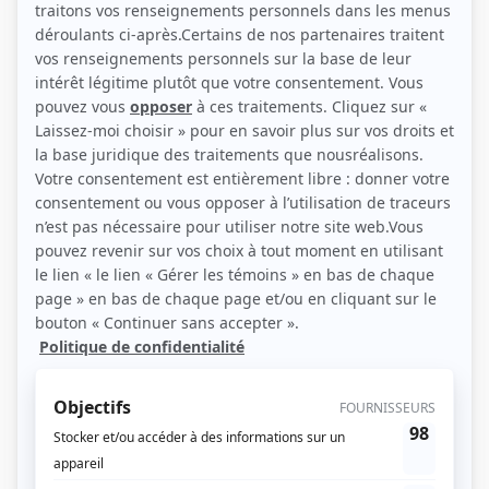
(Photo: ICI Radio-Canada Télé)
Liens
Fiche de Caroline Tosti sur Showbizz.net
Personnages
Dérive
(
Madeleine Lavoie, jeune
)