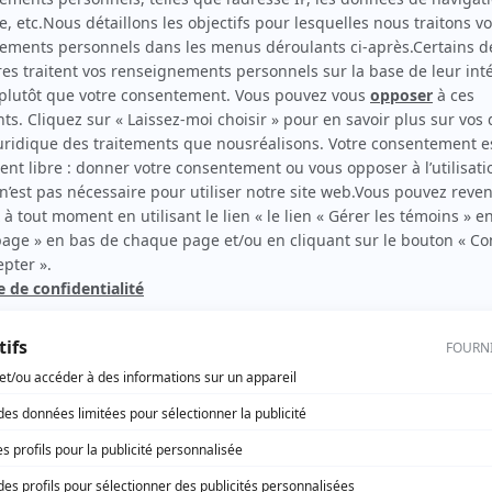
Ayoye!
(
Caroline Marcoux-Gendron
)
Virginie
(
Émilie Castonguay
)
rd Therrien carbure à son petit écran. Celui qu’on surnomme parfois «l’encyclopédie 
1996 à 2001. Sa spécialité: la télé québécoise. On peut l’entendre régulièrement