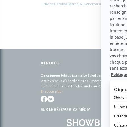
Fiche de Caroline Marcoux-Gendron sur Showbizz.net
Informations
complémentaires
À PROPOS
Chroniqueur télé du journal Le Soleil depuis 2001, Richa
la télévision» a d’abord oeuvré au magazine TV Hebdo de 
commenter l’actualité télévisuelle au 98,5.
En savoir plus »
SUR LE RÉSEAU BIZZ MÉDIA