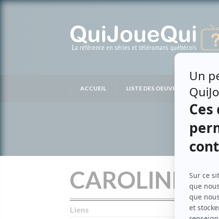
Passer
au
contenu
ACCUEIL
LISTE DES OEUVRES
LIS
CAROLINE 
Liens