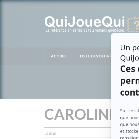
Passer
au
contenu
ACCUEIL
LISTE DES OEUVRES
LIS
CAROLINE M
Liens