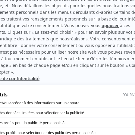
Watatatow
(
Noémie Ferland
)
rd Therrien carbure à son petit écran. Celui qu’on surnomme parfois «l’encyclopédie 
1996 à 2001. Sa spécialité: la télé québécoise. On peut l’entendre régulièrement