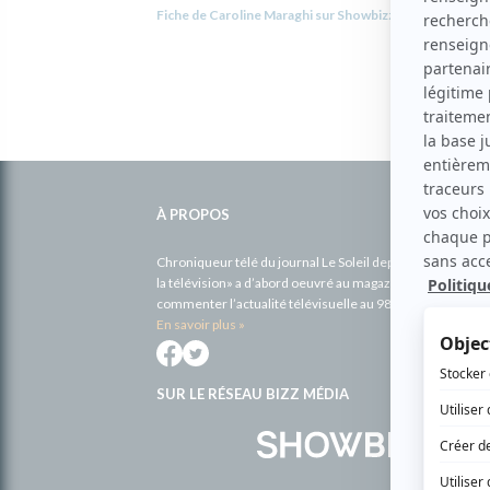
Fiche de Caroline Maraghi sur Showbizz.net
Informations
complémentaires
À PROPOS
Chroniqueur télé du journal Le Soleil depuis 2001, Richa
la télévision» a d’abord oeuvré au magazine TV Hebdo de 
commenter l’actualité télévisuelle au 98,5.
En savoir plus »
SUR LE RÉSEAU BIZZ MÉDIA